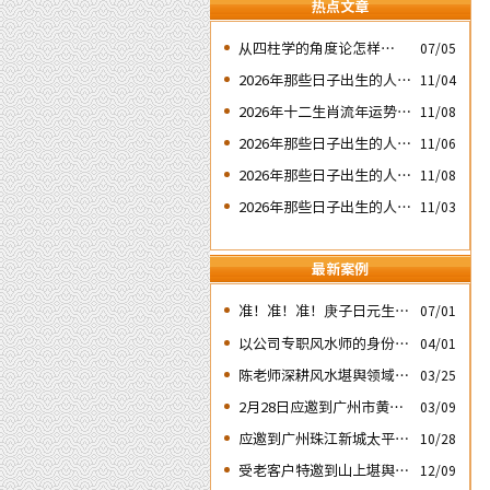
热点文章
​从四柱学的角度论怎样掌握
07/05
命运及怎样正确化解流年运
2026年那些日子出生的人会
11/04
程中的灾祸
大不利之二：‘壬子’ 日元
2026年十二生肖流年运势概
11/08
况
2026年那些日子出生的人会
11/06
大不利之三：‘丙子’ 日元
2026年那些日子出生的人会
11/08
大不利之四：‘庚子’ 日元
2026年那些日子出生的人会
11/03
大不利之一：‘戊子’ 日元
分析
最新案例
准！准！准！庚子日元生人
07/01
丙午流年的运势判断实例
以公司专职风水师的身份应
04/01
邀出席《星橙网络科技公
陈老师深耕风水堪舆领域四
03/25
司》成立5周年庆典
十余载
2月28日应邀到广州市黄埔
03/09
区为朋友的亲戚堪舆住房风
应邀到广州珠江新城太平洋
10/28
水
金融大厦堪舆调理风水
受老客户特邀到山上堪舆其
12/09