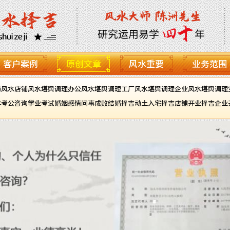
客户案例
原创文章
风水重要
业务范围
局风水
店铺风水堪舆调理
办公风水堪舆调理
工厂风水堪舆调理
企业风水堪舆调理
年
考公咨询
学业考试
婚姻感情
问事成败
结婚择吉
动土入宅择吉
店铺开业择吉
企业