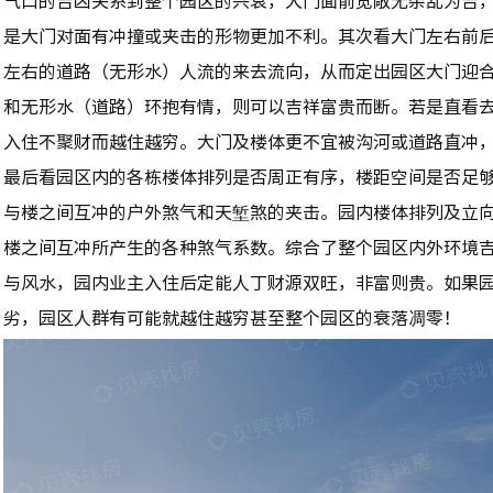
气口的吉凶关系到整个园区的兴衰，大门面前宽敞无杂乱为吉
是大门对面有冲撞或夹击的形物更加不利。其次看大门左右前
左右的道路（无形水）人流的来去流向，从而定出园区大门迎
和无形水（道路）环抱有情，则可以吉祥富贵而断。若是直看
入住不聚财而越住越穷。大门及楼体更不宜被沟河或道路直冲
最后看园区内的各栋楼体排列是否周正有序，楼距空间是否足
与楼之间互冲的户外煞气和天堑煞的夹击。园内楼体排列及立
楼之间互冲所产生的各种煞气系数。综合了整个园区内外环境
与风水，园内业主入住后定能人丁财源双旺，非富则贵。如果
劣，园区人群有可能就越住越穷甚至整个园区的衰落凋零！