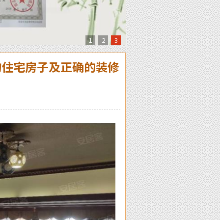
1
2
3
购住宅房子及正确的装修