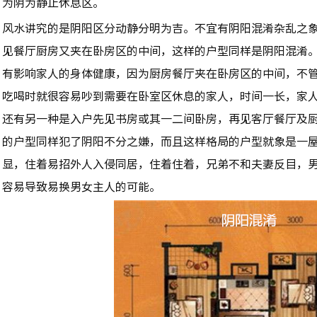
为阴为静止休息区。
风水讲究的是阴阳区分动静分明为吉。不宜有阴阳混淆杂乱之
见餐厅厨房又夹在卧房区的中间，这样的户型同样是阴阳混淆
有影响家人的身体健康，因为厨房餐厅夹在卧房区的中间，不
吃喝时就很容易吵到需要在卧室区休息的家人，时间一长，家
还有另一种是入户先见书房或其一二间卧房，再见客厅餐厅及
的户型同样犯了阴阳不分之嫌，而且这样格局的户型就象是一
显，住着易招外人入侵同居，住着住着，兄弟不和夫妻反目，
容易导致易换男女主人的可能。