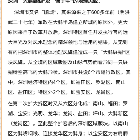
深圳“大鹏展翅”及“儒子牛”的地理风貌：
深圳市又名“鹏城”，其来源来之于600多年前（明洪
武二十七年）军政在大鹏半岛建立所城的原因外，更大
原因来自于改革开放后，深圳特区首任开发执行官的远
大目光及对风水理念的精深领悟与运用的结果，从无到
有的把深圳市的整体地理风貌建造成一只“大鹏展翅”区
块风貌。从全境的区域版图及山脉气势而看形同一只展
翅腾空高飞的大鹏形状。深圳市共设6个市辖行政区。其
中，深圳经济特区内4个区，即福田区、罗湖区、南山
区、盐田区；特区外2个区，即宝安区、龙岗区。
在第二次扩大拆区时又从六区分化成：南山、福田；罗
湖、宝安；光明、龙华；龙岗、盐田；坪山、大鹏新区
（龙岗区）。至此整个扩容后的深圳区域版块，以南山
区为鹏嘴咽喉、连接龙华区为鹏身；以宝安区为右肩胛