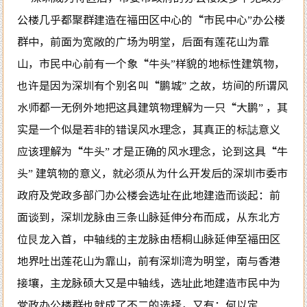
公楼几乎都聚群建造在福田区中心的“市民中心”办公楼
群中，前面为宽敞的广场为明堂，后面有莲花山为靠
山，市民中心前有一个象“牛头”样貌的地标性建筑物，
也许是因为深圳有个别名叫“鹏城” 之故，坊间的所谓风
水师都一无例外地把这具建筑物理解为一只“大鹏” ，其
实是一个似是若非的错误风水理念，其真正的标誌意义
应该理解为“牛头” 才是正确的风水理念，论到这具“牛
头” 建筑物的意义，就必须从为什么开发后的深圳市委市
政府及党政多部门办公楼会选址在此地建造而谈起：前
面谈到，深圳龙脉由三条山脉延伸分布而成，从东北方
位艮龙入首，中轴线的主龙脉由梧桐山脉延伸至福田区
地界吐出莲花山为靠山，前有深圳湾为明堂，南与香港
接壤，主龙脉硕大又是中轴线，选址此地建造市民中为
党政办公楼群也就成了不二的选择，又有：何以定