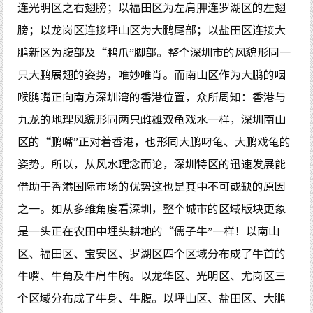
连光明区之右翅膀；以福田区为左肩胛连罗湖区的左翅
膀；以龙岗区连接坪山区为大鹏尾部；以盐田区连接大
鹏新区为腹部及“鹏爪”脚部。整个深圳市的风貌形同一
只大鹏展翅的姿势，唯妙唯肖。而南山区作为大鹏的咽
喉鹏嘴正向南方深圳湾的香港位置，众所周知：香港与
九龙的地理风貌形同两只雌雄双龟戏水一样，深圳南山
区的“鹏嘴”正对着香港，也形同大鹏叼龟、大鹏戏龟的
姿势。所以，从风水理念而论，深圳特区的迅速发展能
借助于香港国际市场的优势这也是其中不可或缺的原因
之一。如从多维角度看深圳，整个城市的区域版块更象
是一头正在农田中埋头耕地的“儒子牛”一样！以南山
区、福田区、宝安区、罗湖区四个区域分布成了牛首的
牛嘴、牛角及牛肩牛胸。以龙华区、光明区、尤岗区三
个区域分布成了牛身、牛腹。以坪山区、盐田区、大鹏