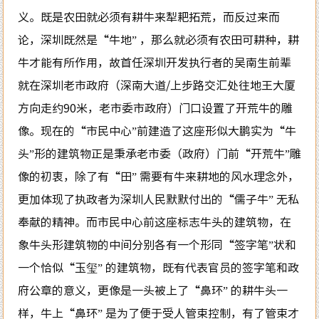
义。既是农田就必须有耕牛来犁耙拓荒，而反过来而
论，深圳既然是“牛地” ，那么就必须有农田可耕种，耕
牛才能有所作用，故首任深圳开发执行者的吴南生前辈
就在深圳老市政府（深南大道/上步路交汇处往地王大厦
方向走约90米，老市委市政府）门口设置了开荒牛的雕
像。现在的“市民中心”前建造了这座形似大鹏实为“牛
头”形的建筑物正是秉承老市委（政府）门前“开荒牛”雕
像的初衷，除了有“田” 需要有牛来耕地的风水理念外，
更加体现了执政者为深圳人民默默付出的“儒子牛” 无私
奉献的精神。而市民中心前这座标志牛头的建筑物，在
象牛头形建筑物的中间分别各有一个形同“签字笔”状和
一个恰似“玉玺” 的建筑物，既有代表官员的签字笔和政
府公章的意义，更像是一头被上了“鼻环” 的耕牛头一
样，牛上“鼻环” 是为了便于受人管束控制，有了管束才