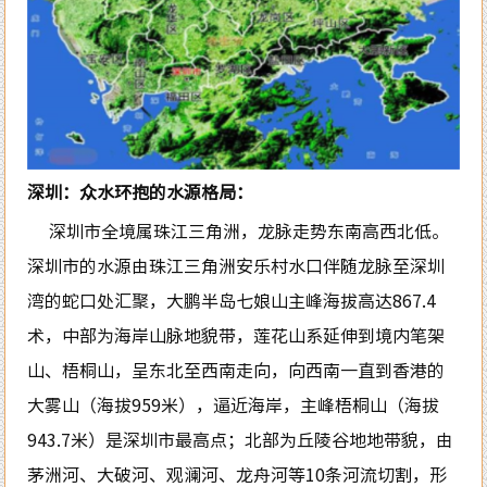
深圳：众水环抱的水源格局：
深圳市全境属珠江三角洲，龙脉走势东南高西北低。
深圳市的水源由珠江三角洲安乐村水口伴随龙脉至深圳
湾的蛇口处汇聚，大鹏半岛七娘山主峰海拔高达867.4
术，中部为海岸山脉地貌带，莲花山系延伸到境内笔架
山、梧桐山，呈东北至西南走向，向西南一直到香港的
大雾山（海拔959米），逼近海岸，主峰梧桐山（海拔
943.7米）是深圳市最高点；北部为丘陵谷地地带貌，由
茅洲河、大破河、观澜河、龙舟河等10条河流切割，形