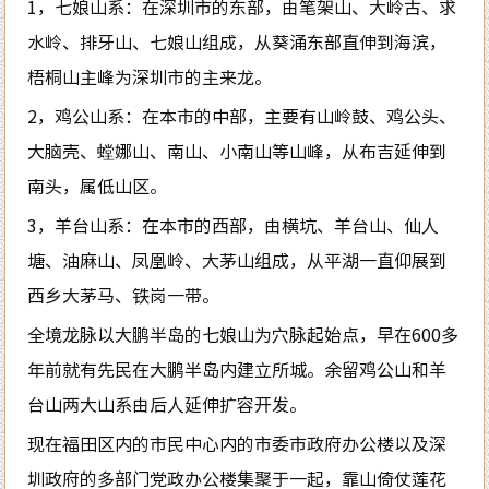
1，七娘山系：在深圳市的东部，由笔架山、大岭古、求
水岭、排牙山、七娘山组成，从葵涌东部直伸到海滨，
梧桐山主峰为深圳市的主来龙。
2，鸡公山系：在本市的中部，主要有山岭鼓、鸡公头、
大脑壳、螳娜山、南山、小南山等山峰，从布吉延伸到
南头，属低山区。
3，羊台山系：在本市的西部，由横坑、羊台山、仙人
塘、油麻山、凤凰岭、大茅山组成，从平湖一直仰展到
西乡大茅马、铁岗一带。
全境龙脉以大鹏半岛的七娘山为穴脉起始点，早在600多
年前就有先民在大鹏半岛内建立所城。余留鸡公山和羊
台山两大山系由后人延伸扩容开发。
现在福田区内的市民中心内的市委市政府办公楼以及深
圳政府的多部门党政办公楼集聚于一起，靠山倚仗莲花