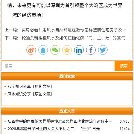
情，未来更有可能以深圳为首引领整个大湾区成为世界
一流的经济市场！
上一篇: 买房必看！用风水自然环境观教你怎样选购住宅房子及正
确的装修布局规划
下一篇: 论汕头新楼盘风水及如何正确化解“门、主、灶” 的煞气
搜索
原创文章
八字知识分享【原创文章】
风水知识分享【原创文章】
热点文章
​从四柱学的角度论怎样掌握命运及怎样正确化解流年运程中的灾
07/05
祸
2026年那些日子出生的人会大不利之二：‘壬子’ 日元
11/04